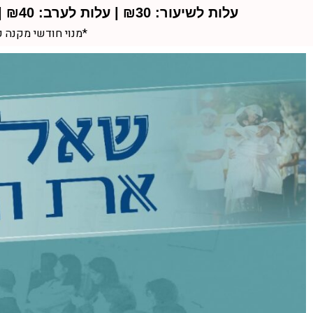
עלות לשיעור: ₪30 | עלות לערב: ₪40 | לבעלי הוראת קבע על סה"כ 180 ש"ח כניסהה חופשית לשיעורים!
*מנוי חודשי מקנה 