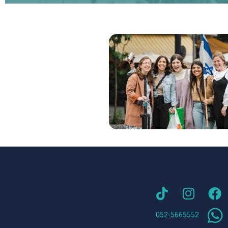
‎052-5665552