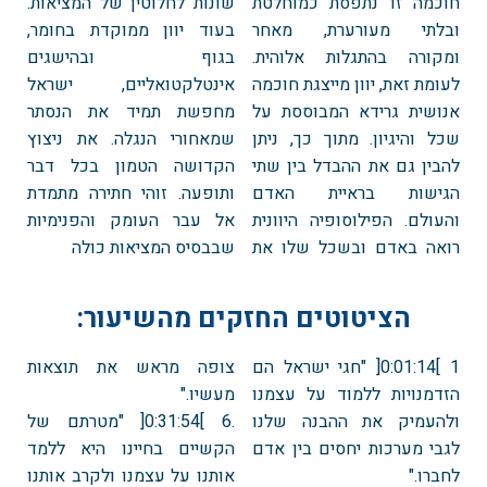
חוכמה זו נתפסת כמוחלטת
שונות לחלוטין של המציאות.
ובלתי מעורערת, מאחר
בעוד יוון ממוקדת בחומר,
ומקורה בהתגלות אלוהית.
בגוף ובהישגים
לעומת זאת, יוון מייצגת חוכמה
אינטלקטואליים, ישראל
אנושית גרידא המבוססת על
מחפשת תמיד את הנסתר
שכל והיגיון. מתוך כך, ניתן
שמאחורי הנגלה. את ניצוץ
להבין גם את ההבדל בין שתי
הקדושה הטמון בכל דבר
הגישות בראיית האדם
ותופעה. זוהי חתירה מתמדת
והעולם. הפילוסופיה היוונית
אל עבר העומק והפנימיות
רואה באדם ובשכל שלו את
שבבסיס המציאות כולה
הציטוטים החזקים מהשיעור:
1 ]0:01:14[ "חגי ישראל הם
צופה מראש את תוצאות
הזדמנויות ללמוד על עצמנו
מעשיו."
ולהעמיק את ההבנה שלנו
.6 ]0:31:54[ "מטרתם של
לגבי מערכות יחסים בין אדם
הקשיים בחיינו היא ללמד
לחברו."
אותנו על עצמנו ולקרב אותנו