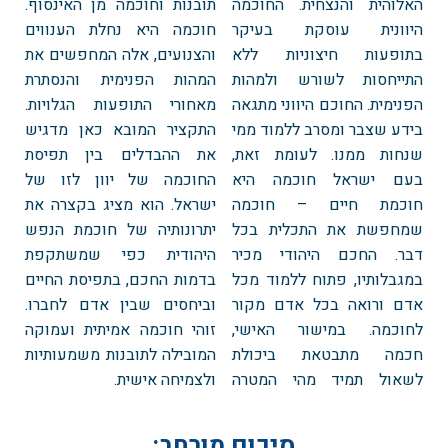
האלוהית והנצחית. החוכמה
תובנות וחוכמה מן האינסוף.
היוונית עוסקת בעיקר
חוכמה היא נחלת הענווים
בתופעות חיצוניות ללא
והצנועים, אלה המחפשים את
התייחסות לשורש ולמהות
המהות הפנימית והנסתרת
הפנימית. החוכם היווני מתגאה
מאחורי התופעות הגלויות.
בידע שצבר ומסרב ללמוד ממי
התקציר המובא כאן מדגיש
שנחות ממנו. לעומת זאת,
את ההבדלים בין תפיסת
בעם ישראל חוכמה היא
החוכמה של יוון לזו של
חוכמת חיים – חוכמה
ישראל. הוא מציג בקצרה את
שמחפשת את התכלית בכל
יתרונותיה של חוכמת הנפש
דבר. החכם היהודי מכיר
היהודית כפי שמשתקפת
במגבלותיו, פתוח ללמוד מכל
בדמות החכם, בתפיסת החיים
אדם ורואה בכל אדם מקור
וביחסים שבין אדם לחברו.
לחוכמה. במישור האישי,
זוהי חוכמה אמיתית ועמוקה
חכמה מתבטאת ביכולת
המובילה לתובנות משמעותיות
לשאול תמיד מהי המטרה
ולצמיחה אישית.
סיכום מורחב: