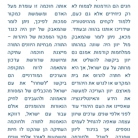
חגים הם הזדמנות לצמוח לא
אותה. חוכמה זו עומדת מעל
רק כיחידים אלא גם כעם,
האדם ומשמשת כמקור
ללמוד לקחים מההיסטוריה
סמכות. לפיכך, ניתן לומר
שידריכו אותנו בהווה ובעתיד.
שהמאבק של יוון היה כנגד
מכאן, ניתן לומר שהמאבק
מקור הסמכות של היהדות –
מול יוון היה שונה במהותו
התורה. מבחינת היוונים התורה
ממלחמות קודמות. אמנם גם
מייצגת חוכמה עתיקה
יוון ביקשה להשליט את
ומיושנת שדורשת עדכון
מרותה על עם ישראל, אך היא
והתאמה לרוח התקופה
לא חתרה להרוס את בית
והערכים המודרניים. הם
המקדש או לגרש את היהודים
ביקשו "לשחרר" את עם
מארצם. יוון העריכה למעשה
ישראל מהכבלים של המסורת
את הידע והאינטליגנציה
והאמונה ולהעבירם לחיק
שאפיינו את העם היהודי עוד
הנאורות וההומניזם. אולם
לפני אלפי שנים. ערכים שיוון
עבור עם ישראל, דווקא
עצמה שאפה להנחיל לעמים
הנאמנות לתורה ולחוכמה
נוספים. אך בניגוד ליוון
העתיקה הן שהקנו לו חיות
שסגדה לשכל ולחוכמה
ומשמעות לאורך אלפי שנים