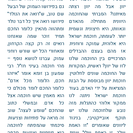
יוון. אבל מה יוון רצתה
גם בפירושו העמוק של הבעל
מאיתנו? הסברתי שהחוכמה
שם טוב, ש"רואה את הנולד"
היוונית מתחילה מהאדם
פירושו רואה איך כל דבר נולד
וגאוותו, היא חיצונית וגשמית
ומתהווה מהאין. כלומר החכם
יותר. לעומתה, חוכמת ישראל
תמיד זוכר שמה שאנחנו
היא אלוהית, עמוקה ורוחנית.
רואים זה רק קצה הקרחון,
אז מהם בעצם ההבדלים
ומאחורי הכל יש שורש רוחני
המרכזיים בין החוכמה שלנו
עמוק. עברנו לנושא נוסף –
לזו של יוון? ראשית, המקורות
מהי חוכמה בעיני חז"ל. רבי
של החוכמה שונים לחלוטין.
שמעון בן זומא אומר "איזהו
חוכמת יוון מבוססת על הבנת
חכם, הלומד מכל אדם".
המציאות על ידי האדם, בעוד
כלומר החכם לומד מכולם כי
חוכמת ישראל ניתנה לנו
הוא מאמין שיש חוכמה אצל
ממקור אלוהי כהתגלות. מזה
כל אדם. ובמשלי כתוב
נובע שלחוכמה שלנו יש
שהחכם "שומע לעצה". שוב
תוקף אובייקטיבי, בניגוד
זה מראה על פתיחות וצניעות.
ליוונים שאומרים "זו האמת
סיכמתי שהמפתח לחוכמה
שלך, זו האמת שלי" שנית,
הוא פנימיות וצניעות. חכמה