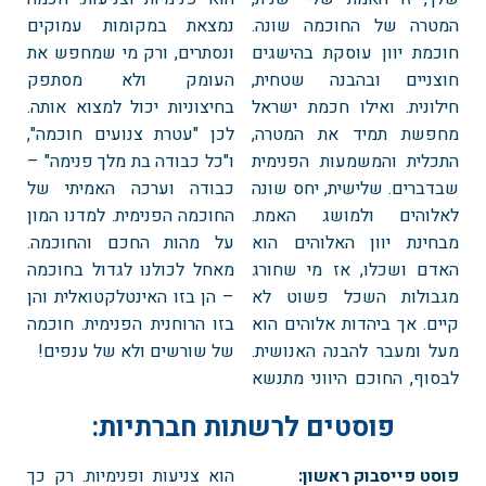
המטרה של החוכמה שונה.
נמצאת במקומות עמוקים
חוכמת יוון עוסקת בהישגים
ונסתרים, ורק מי שמחפש את
חוצניים ובהבנה שטחית,
העומק ולא מסתפק
חילונית. ואילו חכמת ישראל
בחיצוניות יכול למצוא אותה.
מחפשת תמיד את המטרה,
לכן "עטרת צנועים חוכמה",
התכלית והמשמעות הפנימית
ו"כל כבודה בת מלך פנימה" –
שבדברים. שלישית, יחס שונה
כבודה וערכה האמיתי של
לאלוהים ולמושג האמת.
החוכמה הפנימית. למדנו המון
מבחינת יוון האלוהים הוא
על מהות החכם והחוכמה.
האדם ושכלו, אז מי שחורג
מאחל לכולנו לגדול בחוכמה
מגבולות השכל פשוט לא
– הן בזו האינטלקטואלית והן
קיים. אך ביהדות אלוהים הוא
בזו הרוחנית הפנימית. חוכמה
מעל ומעבר להבנה האנושית.
של שורשים ולא של ענפים!
לבסוף, החוכם היווני מתנשא
פוסטים לרשתות חברתיות:
פוסט פייסבוק ראשון:
הוא צניעות ופנימיות. רק כך