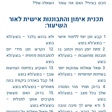
חכם בעיניי? האם אני עומד
השאלה שלי?
תכנית אימון והתבוננות אישית לאור
השיעור:
1 קבע זמן יומי ללימוד אישי
ולא ברגש בלבד – בוצע/לא
– בוצע/לא בוצע
בוצע
.2 פתח יומן הגות וכתוב בו
.12 הקדש זמן מידי יום
תובנות ומחשבות – בוצע/לא
להתבוננות פנימית – בוצע/לא
בוצע
בוצע
.3 שאל שאלות עמוקות יותר
.13 השקיע בפיתוח הצניעות
בשיחות יומיומיות – בוצע/לא
שבך – בוצע/לא בוצע
בוצע
.14 קבל באהדה ביקורת בונה
.4 בדוק תמיד מהי המטרה
מאחרים – בוצע/לא בוצע
שלך בכל מצב – בוצע/לא
.15 בדוק האם מעשיך
בוצע
מקרבים אותך לתכלית –
.5 ודא שיש לך סיבה טובה
בוצע/לא בוצע
לפני כל דיבור – בוצע/לא
.16 שאול שאלות על המניעים