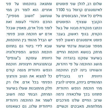
שלום רב, להלן שני פוסטים
ומתגאה בחוכמתו על פני
לאינסטגרם קרוסל בני 1100
אחרים. הוא לומד רק ממי
מילים כל אחד, המבוססים על
שנחשב "חשוב מספיק".
הקובץ שצורף. הפוסטים
החכם היהודי לעומת זאת
נכתבו מנקודת מבטו של בעל
לומד מכל אדם, מאמין שבכל
הקורס, בגוף ראשון, בעבר:
אדם יש חוכמה וטוב פנימי.
פוסט אינסטגרם ראשון: לפני
יש הבדל מהותי בין החוכמות,
מספר שבועות ערכתי שיעור
שבא לידי ביטוי גם בתחום
מרתק בנושא חוכמת החיים.
חוכמת הנפש. הפסיכולוגיה
בשיעור עסקנו בהגדרה של
היוונית עוסקת ב"ענפים"
מושג החוכמה על פי היהדות,
ובהתנהגויות חיצוניות. חוכמת
והשווינו בינה לבין החוכמה
הנפש היהודית מנסה קודם
היוונית. דנו בהבדלים
כל למצוא את הטוב והניצוץ
המהותיים ביניהן, וניסינו להבין
הפנימי בכל אדם. אלו רק
מהי חוכמת הנפש היהודית.
חלק מהתובנות שעלו בשיעור
פתחנו בכך שלכאורה נדמה
המרתק. הבנתי כמה חשוב
שרוב החיים שלנו מורכבים
לשמר את החוכמה היהודית
ממלחמות, מאבקים וקשיים.
הייחודית שלנו, גם כשאנחנו