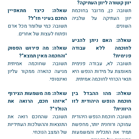
יוון קשורה ליוון העתיקה?
תשובה: כן, מדובר בחוכמת
שאלה: כיצד מתאפיין
יוון העתיקה על שלביה
החכם בעיני חז"ל?
השונים.
תשובה: כמי שלומד מכל אדם
ופתוח לעצות של אחרים.
שאלה: האם ניתן להגיע
לחוכמה ללא עבודה
שאלה: מה פירוש הפסוק
פנימית?
"והחכמה מאין תמצא"?
תשובה: לא, עבודה פנימית
תשובה: שחוכמה אמיתית
מאומצת על מידות הנפש היא
מגיעה כהארה ממקור עליון
תנאי הכרחי לחוכמה אמיתית.
ואינסופי.
שאלה: מהו ההבדל בין
שאלה: מה משמעות הצירוף
חוכמת הנפש היהודית לזו
"איזהו חכם, הרואה את
היוונית?
הנולד"?
תשובה: חוכמת הנפש היהודית
תשובה: שהחכם רואה את
עמוקה ורוחנית יותר, מחפשת
התוצאות וההשלכות העתידיות
תמיד את התכלית והמשמעות
של המצב הנוכחי.