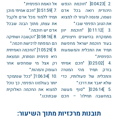
.2 ]0:04:23[ "חוכמת הנפש
אל האמת הפנימית."
היהודית רואה בכל אדם
.7 ]0:51:59[ "חכם אמיתי מוכן
נשמה, ומנסה לעזור לו למצוא
תמיד ללמוד מכל אדם ולקבל
את הטוב הפנימי שבו."
את עצתו, מתוך הבנה שבכל
.3 ]0:11:12[ "חוכמת יוון
אדם יש חוכמה."
מתמקדת בהישגים חיצוניים,
.8 ]0:58:16[ "הקשבה ושתיקה
בעוד חוכמת ישראל מחפשת
הם המפתח לרכישת חכמה."
תמיד את התכלית והמשמעות
.9 ]1:05:29[ "החכמה האמיתית
הפנימית."
היא פנימית ונסתרת, ונמצאת
.4 ]0:25:02[ "חכם אמיתי
רק אצל מי שמחפש אחר
בודק תמיד מהי המטרה
העומק והמהות."
והתכלית של פעולותיו, כדי
.10 ]1:06:34[ "ככל שנתמקד
שלא יאבד את דרכו."
יותר בעולמנו הפנימי, כך נוכל
.5 ]0:26:14[ "’סוף מעשה
למצוא את החכמה האלוקית
במחשבה תחילה' – חכם
שבתוכנו."
תובנות מרכזיות מתוך השיעור: