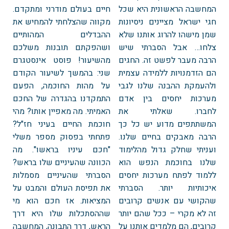
המחשבה הראשונית היא שכל
חיים בעולם מודרני ומתקדם.
חגי ישראל מציינים ניסיונות
מקווה שהצלחתי להמחיש את
שמן מישהו להרוג אותנו שלא
ההבדלים המהותיים
צלחו… אבל הסברתי שיש
ושהפקתם תובנות משלכם
הרבה מעבר לפשט זה. החגים
מהשיעור! פוסט אינסטגרם
הם הזדמנויות ללמידה עצמית
שני: בהמשך לשיעור הקודם
ולהעמקת ההבנה שלנו לגבי
על מהות החוכמה, הפעם
מערכות יחסים בין אדם
התמקדנו בהגדרה של החכם
לחברו. שאלתי את
האמיתי. מה מאפיין אותו? מהי
המשתתפים מדוע יש כל כך
חוכמת החיים בעיני חז"ל?
הרבה מאבקים בחיים שלנו.
פתחתי בפסוק מספר משלי
ועניתי שחלק גדול מהלימוד
"חכם עיניו בראשו". מה
שלנו בחוכמת הנפש הוא
הכוונה שהעיניים שלו בראש?
ללמוד לפתח מערכות יחסים
הסברתי שהעיניים מסמלות
איכותיות יותר. הסברתי
את תפיסת העולם והמבט על
שהקושי עם אנשים קרובים
המציאות. אז חכם הוא מי
זה לא מקרי – ככל שהם יותר
שההסתכלות שלו היא דרך
קרובים, הם מלמדים אותנו על
הראש, דרך התבונה, המחשבה