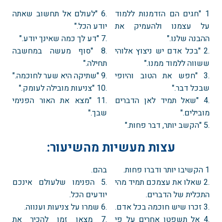
1 "חגים הם הזדמנות ללמוד
.6 "לעולם אל תחשוב שאתה
על עצמנו ולהעמיק את
יודע הכל."
ההבנה שלנו."
.7 "דע לך כמה שאינך יודע."
.2 "בכל אדם יש ניצוץ אלוהי
.8 "סוף מעשה במחשבה
ששווה ללמוד ממנו."
תחילה."
.3 "חפש את הטוב והיופי
.9 "שתיקה היא שער לחוכמה."
שבכל דבר."
.10 "צניעות מובילה לעומק."
.4 "שאל תמיד לאן הדברים
.11 "מצא את האור הפנימי
מובילים."
שבך."
.5 "הקשב יותר, דבר פחות."
עצות מעשיות מהשיעור:
1 הקשיבו יותר ודברו פחות.
בהם.
.2 שאלו את עצמכם תמיד מהי
.5 הפנימו שלעולם אינכם
התכלית של הדברים.
יודעים הכל.
.3 זכרו שיש חוכמה בכל אדם.
.6 שמרו על צניעות וענווה.
.4 אל תשפטו אחרים על פי
.7 מצאו זמן להכיר את