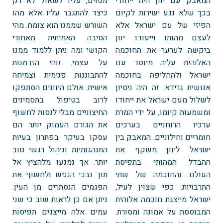
המאבק עם יוון היה ייחודי
מסוים, עליו לשאול לא רק
בכך שלא נגע ישירות לקיום
כיצד להתגבר עליו אלא מהו
הפיזי של עם ישראל אלא
השורש שממנו הוא צומח. מהי
לעצם מהותו וייעודו. יוון
הסיבה האמיתית מאחורי
ביקשה לערער את החוכמה
הקושי ומה ניתן ללמוד ממנו
האלוהית עליה מיוסד עם
על עצמי. זוהי הזדמנות
ישראל ולהחליפה בחוכמה
להתבוננות פנימית וצמיחה
אנושית גרידא. זה היה ניסיון
אישית. אולם היוונים הסתפקו
לשלול מעם ישראל את ייחודו
לרוב בטיפול בתסמינים
ומשמעות קיומו, על ידי המרת
החיצוניים מבלי לנסות לחשוף
ערכיו הרוחניים בערכים
את הגורם העמוק יותר. הם
חומריים וחילוניים. המאבק בין
עסקו בעיקר בפתרון בעיות
ישראל ליוון משקף את
התנהגותיות וניהול רגשי טוב
ההבדל המהותי בתפיסת
יותר. אך נמנעו מלהציץ אל
העולם והחוכמה של שתי
תוך נבכי הנפש ולחשוף את
התרבויות. כפי שצוין לעיל,
הפגמים הנסתרים מן העין.
ישראל מייצגת חוכמה אלוהית
ניתן אם כן לראות שוב כי שני
המבוססת על אמונה ומסורת.
עמים אלה מייצגים תפיסות