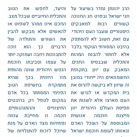
הרב יהונתן נמדר בשיעור על
והיעד, לחפש את הטוב
חגי ישראל ובפרט חג החנוכה
והתכלית החיוביים שבכל מצב.
קשורים רבות למאבקים
החכם אינו ממהר לשפוט או
היסטוריים שעבר העם היהודי.
להאשים אלא מבקש להבין
עם זאת, חשוב לא להסתפק
את השורש והתולדה של
בהיבט המסורתי הטקסי בלבד
הדברים. כך הוא זוכה
אלא לחתור להבנת המהות
להתבוננות רחבה ועמוקה יותר
והתכלית שבבסיס החגים.
על עצמו וסביבתו. חוכמת
המאבק עם יוון בתקופת
הנפש היהודית שונה מהותית
החשמונאים היה ייחודי במובן
מזו היוונית בכך שהיא
זה שיוון לא ביקשה להרוס את
מתמקדת בחשיפת הטוב
בית המקדש או לגרש את
הפנימי המסתתר בכל אדם
העם מארצו אלא לשנות את
במקום לטפל רק בהיבטים
תפיסת העולם היהודית. יוון
החיצוניים וההתנהגותיים.
מייצגת חוכמה אנושית
חכמה זו מחייבת ענווה
המבוססת על השכל האדם
ופתיחות מצד האדם על מנת
וגאוותו לעומת חוכמת ישראל
שיוכל לזכות להתגלויות של