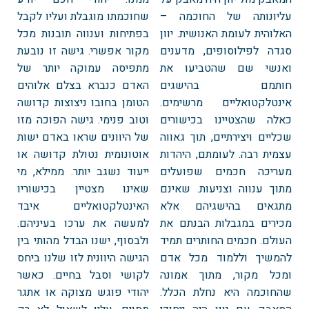
עליונותה של החוכמה –
שחוכמתו מוגבלת ועליו לקבל
האלוהית לעומת האנושית. יוון
בפתיחות וענווה תובנות מכל
סגדה לפילוסופים, מדענים
מקור אפשרי. גישה זו נובעת
ואנשי שם שהטביעו את
מתפיסה עמוקה יותר של
חותמם בהישגים
האדם כנברא בצלם אלוהים
אינטלקטואליים מרשימים.
הטומן בחובו ניצוצות קדושה
כאלה שהצטיינו בכישורים
וטוב פנימי. גישה הפוכה מזו
שכליים ויצירתיים, תוך גאווה
של היוונים שראו באדם ישות
עצמית רבה. לעומתם, היהדות
אוטונומית נטולת קדושה או
מעריכה חכמים שפועלים
ייעוד נשגב יותר. ממילא, מי
מתוך ענווה וצניעות. שאינם
שאינו מצטיין בכישוריו
מתגאים בהישגיהם אלא
האינטלקטואליים איבד
מכירים במגבלות הבנתם את
למעשה את ערכו בעיניהם.
העולם. חכמים החותרים תמיד
ולבסוף, ישנו הבדל מהותי בין
להמשיך וללמוד מכל אדם
הגישה היוונית לזו שלנו ביחס
ומכל מקור, מתוך אמונה
לקושי וסבל בחיים. כאשר
שהחוכמה היא נחלת הכלל.
יהודי פוגש מצוקה או אתגר