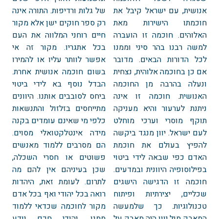
אנושית, עם ישראל קיבל את
של גלות ורדיפות. התורה אינה
חוכמתו הישירות מאת
רק ספר חוקים ישן אלא מקור
האלוהים. חוכמה זו הועברה
חיים רוחני המלווה את העם
למשה רבנו בהר סיני וממנו
בכל אתגריו. מקור זה אי
לכל הדורות הבאים. מדובר
אפשר לוותר עליו או להמירו
אם כן בחוכמה אלוהית, נצחית
בשום חוכמה אנושית אחרת.
ונעלה בהרבה מן החוכמה
הבדל נוסף בא לידי ביטוי
האנושית. חוכמה זו אינה
ביחס לסובבים אותנו. היוונים
ניתנת לערעור והיא מעניקה
מתייחסים בזלזול והתנשאות
תוקף מוסרי וערכי מוחלט
כלפי מי שאינם עומדים בקנה
לעם ישראל. יוון מנגד ביקשה
מידה אינטלקטואלי מסוים.
להפיץ בעולם את חוכמת
הם מסרבים ללמוד מאנשים
האדם כפי שבאה לידי ביטוי
פשוטים או חסרי השכלה,
בפילוסופיה היוונית ובמדעים.
שכן בעיניהם אין להם מה
חוכמה זו הדגישה הישגים
לתרום. לעומת זאת, היהדות
שכליים, יצירתיות ופיתוח
רואה בכל יהודי ואף בכל אדם
טכנולוגיות. כך שלמעשה
מקור לחוכמה שכדאי ללמוד
המאבק מול יוון היה מאבק על
ממנו. יהודי חכם יודע