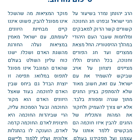
הרב יהונתן נמדר בשיעור על
מוקד המציאות. מה שהשכל
חגי ישראל ובפרט חג החנוכה
אינו מסוגל להבין, פשוט איננו
קשורים קשר הדוק למאבקים
קיים מבחינת היוונים.
ומלחמות שעבר העם היהודי
לעומתם, עם ישראל מאמין
במהלך ההיסטוריה. החל מצאת
במציאות נעלה החורגת
ממצרים ועד חג הפורים
מהשגת האדם ושכלו. ישנו
וחנוכה, בכל החגים הללו
כוח עליון השולט בעולם
מציינים ניצחון על אויב
שהאדם המוגבל אינו מסוגל
שביקש להשמיד את עם
לתפוס במלואו. תפיסה זו
ישראל. עם זאת, חשוב מאוד
יוצרת הבדל גם ביחס שבין
שלא להסתפק בציון החגים
האדם לחוכמה. בעוד שאצל
מתוך שגרה ומסורת בלבד.
היוונים האדם הוא מקור
אלא יש צורך להעמיק ולחקור
החוכמה ובעל הסמכות עליה,
את המהות והתכלית של
הרי שביהדות החוכמה היא
החגים. להבין איזו חוכמה הם
חיצונית לאדם. החוכמה קדמה
מבקשים ללמד אותנו על
לאדם, הוענקה לו בהתגלות
עצמנו ועל תפקידנו בעולם.
אלוהית ועליו ללמוד וליישם