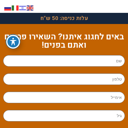
עלות כניסה: 50 ש"ח
באים לחגוג איתנו? השאירו פרטים
ואתם בפנים!